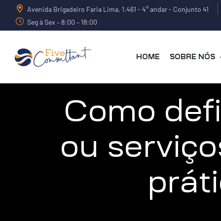
Avenida Brigadeiro Faria Lima, 1.461 - 4° andar - Conjunto 41
Seg à Sex – 8:00 – 18:00
HOME
SOBRE NÓS
arma
Como defi
ou serviço
harma
prát
a