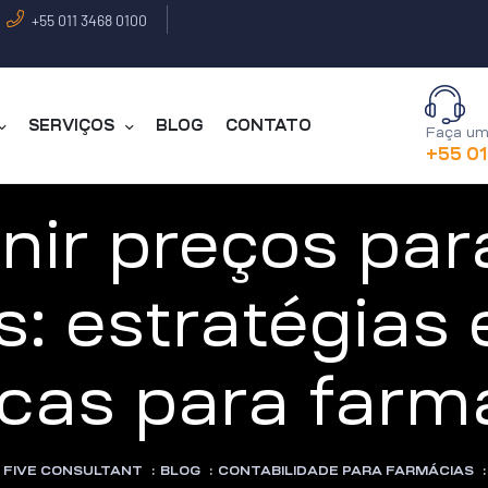
+55 011 3468 0100
SERVIÇOS
BLOG
CONTATO
Faça um
+55 0
nir preços par
s: estratégias
icas para farm
FIVE CONSULTANT
:
BLOG
:
CONTABILIDADE PARA FARMÁCIAS
: