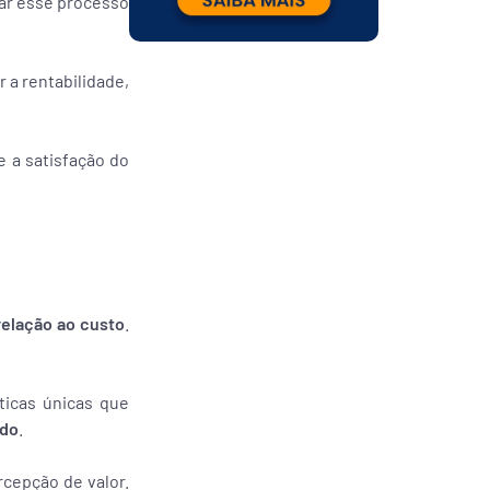
tar esse processo
 a rentabilidade,
 a satisfação do
relação ao custo
.
ticas únicas que
ado
.
rcepção de valor.