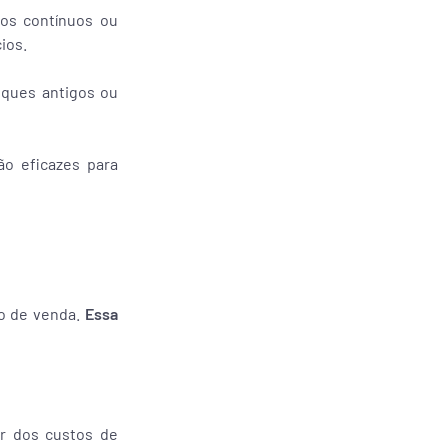
tos contínuos ou
ios.
toques antigos ou
ão eficazes para
ço de venda.
Essa
r dos custos de