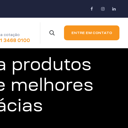
ENTRE EM CONTATO
a cotação
11 3468 0100
a produtos
 e melhores
ácias