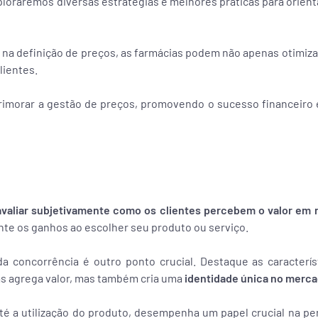
ploraremos diversas estratégias e melhores práticas para orien
 definição de preços, as farmácias podem não apenas otimizar
lientes.
imorar a gestão de preços, promovendo o sucesso financeiro e
avaliar subjetivamente como os clientes percebem o valor em 
te os ganhos ao escolher seu produto ou serviço.
a concorrência é outro ponto crucial. Destaque as caracterís
as agrega valor, mas também cria uma
identidade única no merc
té a utilização do produto, desempenha um papel crucial na pe