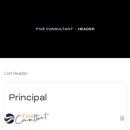
FIVE CONSULTANT
:
HEADER
arma
List Header
harma
Principal
a