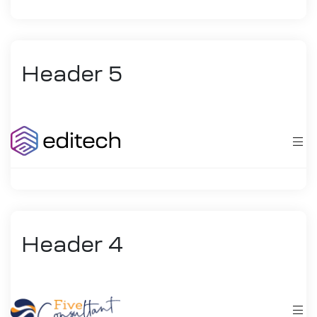
ar
Header 5
enda
Header 4