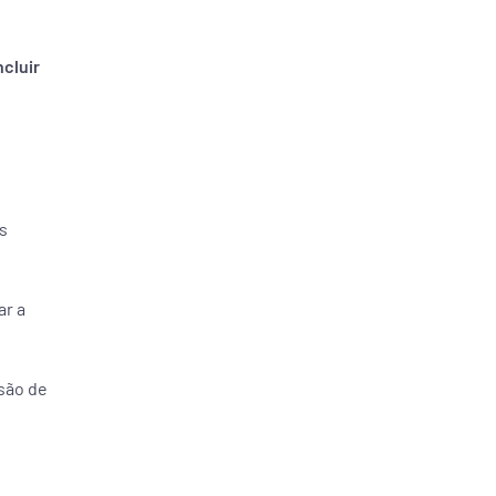
cluir
os
ar a
usão de