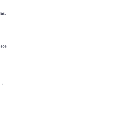
das.
rsos
m a