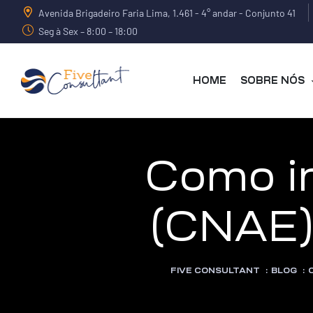
Avenida Brigadeiro Faria Lima, 1.461 - 4° andar - Conjunto 41
Seg à Sex – 8:00 – 18:00
HOME
SOBRE NÓS
arma
Como in
(CNAE)
harma
FIVE CONSULTANT
:
BLOG
:
a