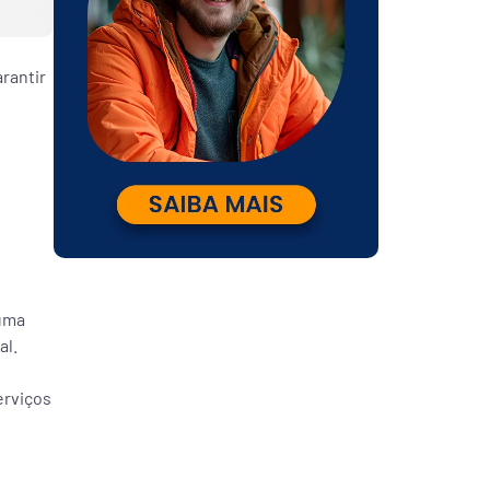
rantir
 uma
al.
erviços