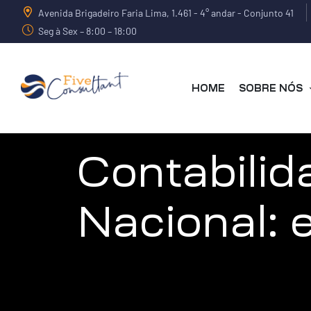
Avenida Brigadeiro Faria Lima, 1.461 - 4° andar - Conjunto 41
Seg à Sex – 8:00 – 18:00
HOME
SOBRE NÓS
arma
Contabilid
Nacional: 
harma
a