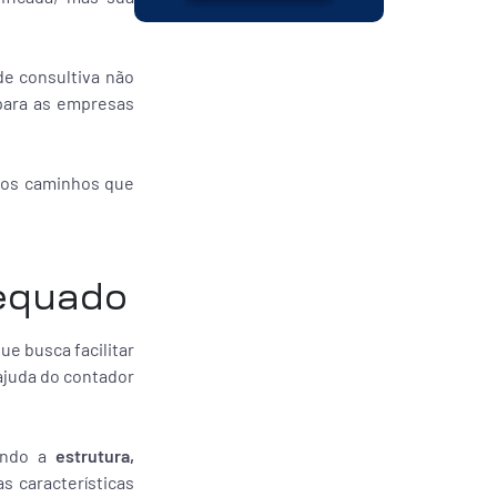
de consultiva não
para as empresas
o os caminhos que
dequado
e busca facilitar
ajuda do contador
dendo a
estrutura,
s características