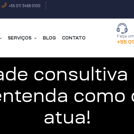
+55 011 3468 0100
Faça um
SERVIÇOS
BLOG
CONTATO
+55 0
ade consultiva
entenda como 
atua!