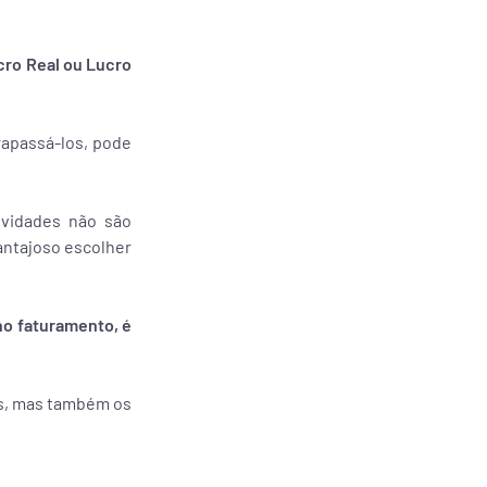
ro Real ou Lucro
rapassá-los, pode
ividades não são
vantajoso escolher
no faturamento, é
os, mas também os