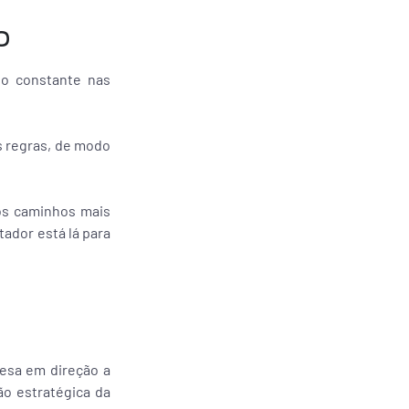
o
ho constante nas
s regras, de modo
 os caminhos mais
ador está lá para
resa em direção a
ão estratégica da