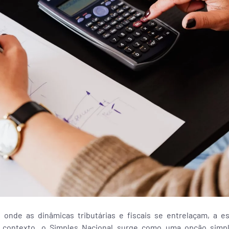
 onde as dinâmicas tributárias e fiscais se entrelaçam, a e
te contexto, o Simples Nacional surge como uma opção simpl