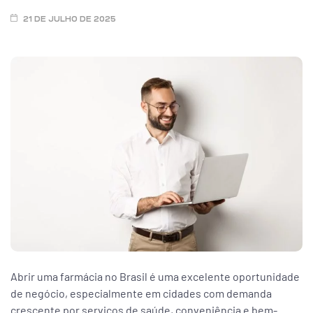
ar
21 DE JULHO DE 2025
enda
Abrir uma farmácia no Brasil é uma excelente oportunidade
de negócio, especialmente em cidades com demanda
crescente por serviços de saúde, conveniência e bem-