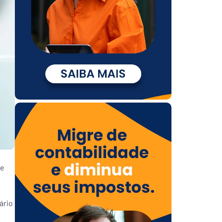
 e
ário