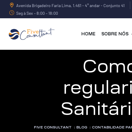
Avenida Brigadeiro Faria Lima, 1.461 - 4° andar - Conjunto 41
Seg à Sex – 8:00 – 18:00
HOME
SOBRE NÓS
arma
Como
regular
harma
Sanitár
a
FIVE CONSULTANT
:
BLOG
:
CONTABILIDADE PA