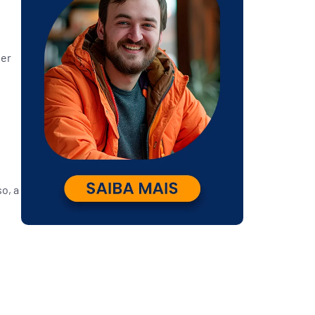
ber
so, a