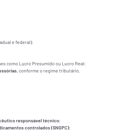
adual e federal);
imes como Lucro Presumido ou Lucro Real;
essórias
, conforme o regime tributário.
cêutico responsável técnico
;
dicamentos controlados (SNGPC)
;