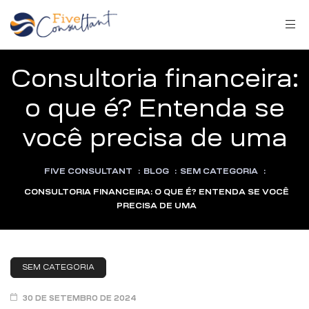
Consultoria financeira:
o que é? Entenda se
você precisa de uma
arma
FIVE CONSULTANT
:
BLOG
:
SEM CATEGORIA
:
CONSULTORIA FINANCEIRA: O QUE É? ENTENDA SE VOCÊ
PRECISA DE UMA
harma
SEM CATEGORIA
a
30 DE SETEMBRO DE 2024