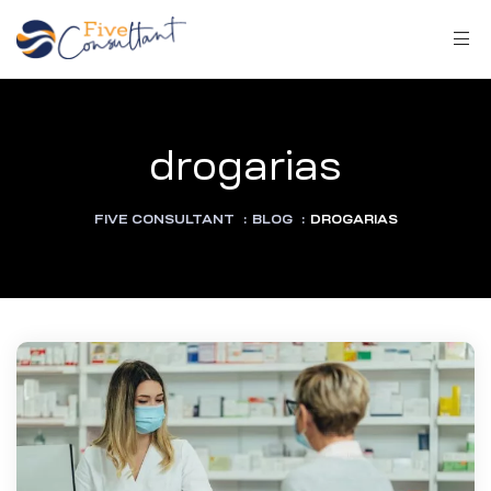
drogarias
arma
FIVE CONSULTANT
:
BLOG
:
DROGARIAS
harma
a